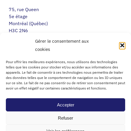
75, rue Queen
5e étage
Montréal (Québec)
H3C 2N6
Gérer le consentement aux
cookies
RIMOUSKI
Pour offrir les meilleures expériences, nous utilisons des technologies
217, avenue Léonidas Sud
telles que les cookies pour stocker et/ou accéder aux informations des
Porte 14
appareils. Le fait de consentir à ces technologies nous permettra de traiter
des données telles que le comportement de navigation ou les ID uniques
Rimouski (Québec)
sur ce site. Le fait de ne pas consentir ou de retirer son consentement peut
G5L 2T5
avoir un effet négatif sur certaines caractéristiques et fonctions.
Accepter
Refuser