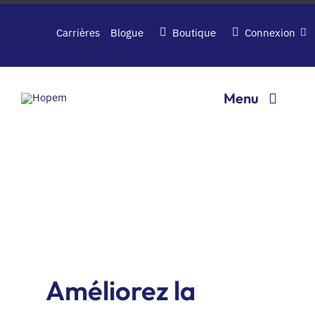
Passer
au
Carrières
Blogue
Boutique
Connexion
contenu
Menu
Logiciels
Entreprise
Contactez-nous
Améliorez la
Demandez une demo