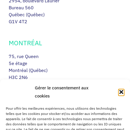
2954, boulevard Laurier
Bureau 560
Québec (Québec)
G1V 4T2
MONTRÉAL
75, rue Queen
5e étage
Montréal (Québec)
H3C 2N6
Gérer le consentement aux
cookies
RIMOUSKI
Pour offrir les meilleures expériences, nous utilisons des technologies
217, avenue Léonidas Sud
telles que les cookies pour stocker et/ou accéder aux informations des
Porte 14
appareils. Le fait de consentir à ces technologies nous permettra de traiter
des données telles que le comportement de navigation ou les ID uniques
Rimouski (Québec)
sur ce site. Le fait de ne pas consentir ou de retirer son consentement peut