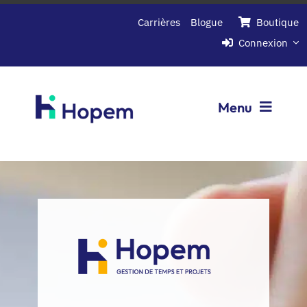
Passer
Carrières
Blogue
Boutique
au
Connexion
contenu
Menu
Logiciels
Entreprise
Contactez-nous
Demandez une demo