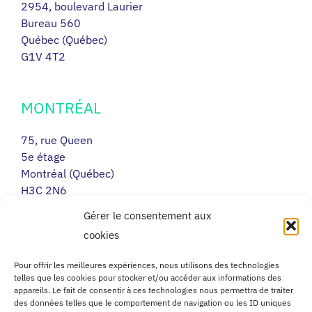
2954, boulevard Laurier
Bureau 560
Québec (Québec)
G1V 4T2
MONTRÉAL
75, rue Queen
5e étage
Montréal (Québec)
H3C 2N6
Gérer le consentement aux
cookies
RIMOUSKI
Pour offrir les meilleures expériences, nous utilisons des technologies
217, avenue Léonidas Sud
telles que les cookies pour stocker et/ou accéder aux informations des
Porte 14
appareils. Le fait de consentir à ces technologies nous permettra de traiter
des données telles que le comportement de navigation ou les ID uniques
Rimouski (Québec)