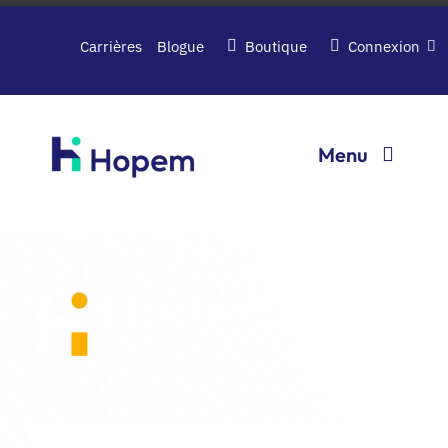
Passer
au
Carrières
Blogue
Boutique
Connexion
contenu
Menu
Logiciels
Entreprise
Contactez-nous
Demandez une demo