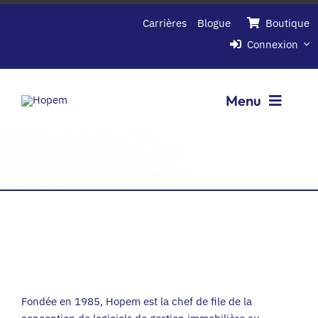
Passer
Carrières
Blogue
Boutique
au
Connexion
contenu
Menu
Logiciels
Entreprise
Contactez-nous
Demandez une demo
Fondée en 1985, Hopem est la chef de file de la