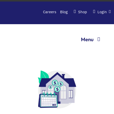
Passer
au
Careers
Blog
Shop
Login
contenu
Menu
Softwares
About Hopem
Contact us
Book a demo