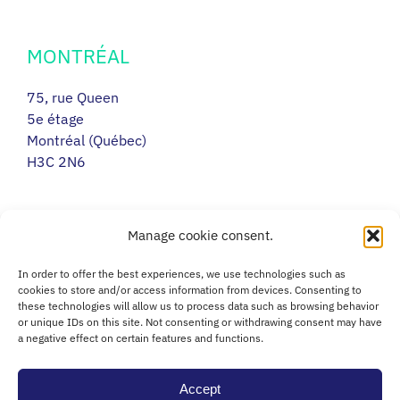
MONTRÉAL
75, rue Queen
5e étage
Montréal (Québec)
H3C 2N6
RIMOUSKI
Manage cookie consent.
217, avenue Léonidas Sud
In order to offer the best experiences, we use technologies such as
Porte 14
cookies to store and/or access information from devices. Consenting to
these technologies will allow us to process data such as browsing behavior
Rimouski (Québec)
or unique IDs on this site. Not consenting or withdrawing consent may have
G5L 2T5
a negative effect on certain features and functions.
Accept