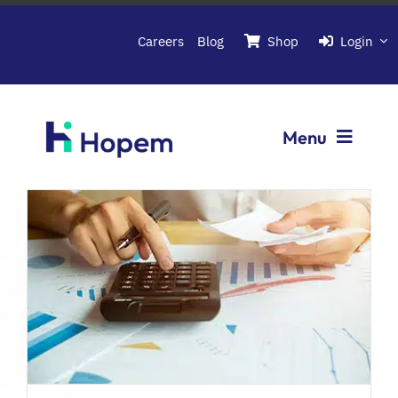
Passer
au
Careers
Blog
Shop
Login
contenu
Menu
Softwares
About Hopem
Contact us
Book a demo